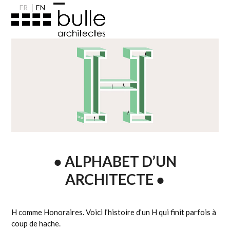
Skip
FR
EN
Open
Close
to
content
mobile
mobile
menu
menu
● ALPHABET D’UN
ARCHITECTE ●
H comme Honoraires. Voici l’histoire d’un H qui finit parfois à
coup de hache.