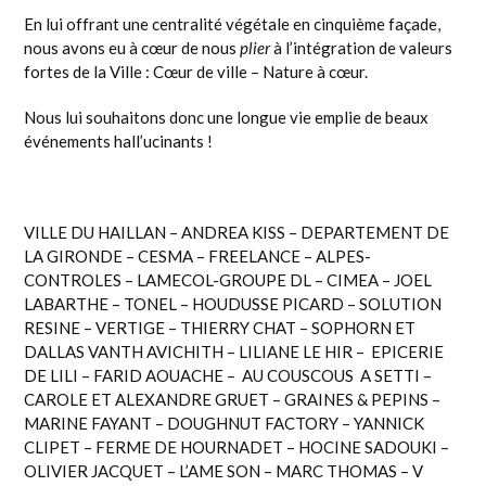
En lui offrant une centralité végétale en cinquième façade,
nous avons eu à cœur de nous
plier
à l’intégration de valeurs
fortes de la Ville : Cœur de ville – Nature à cœur.
Nous lui souhaitons donc une longue vie emplie de beaux
événements hall’ucinants !
VILLE DU HAILLAN
– ANDREA KISS –
DEPARTEMENT DE
LA GIRONDE
–
CESMA
–
FREELANCE
–
ALPES-
CONTROLES
–
LAMECOL-GROUPE DL
– CIMEA – JOEL
LABARTHE –
TONEL
– HOUDUSSE PICARD –
SOLUTION
RESINE
–
VERTIGE
– THIERRY CHAT – SOPHORN ET
DALLAS VANTH AVICHITH – LILIANE LE HIR –
EPICERIE
DE LILI
– FARID AOUACHE – AU COUSCOUS A SETTI –
CAROLE ET ALEXANDRE GRUET –
GRAINES & PEPINS
–
MARINE FAYANT –
DOUGHNUT FACTORY
– YANNICK
CLIPET –
FERME DE HOURNADET
– HOCINE SADOUKI –
OLIVIER JACQUET –
L’AME SON
– MARC THOMAS –
V