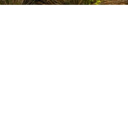
Halle couverte – Le Haillan (33)
Construction d’une halle couverte au Coeur de la ville du
Haillan (33).
Prix Régional de la Construction Bois Nouvelle-
Aquitaine 2022
Catégorie « Apprendre et se divertir » – Prix spécial
« Aménagement urbain »
MO : Commune du Haillan