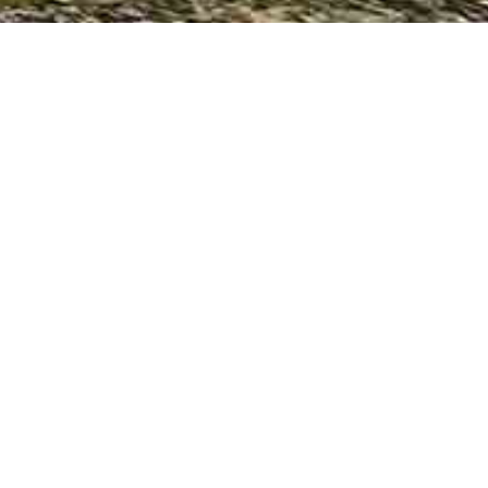
Réhabilitation de la résidence l’Osën –
Pessac (33)
Réhabilitation d’une résidence pour personnes âgées en
résidence étudiante de 77 logements.