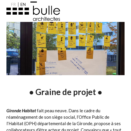
Skip
FR
EN
Open
Close
to
content
mobile
mobile
menu
menu
● Graine de projet ●
Gironde Habitat
fait peau neuve. Dans le cadre du
réaménagement de son siège social, l’Office Public de
l’Habitat (OPH) départemental de la Gironde, propose à ses
collaborateurs d’être acteur du projet. Convaincu que « tout